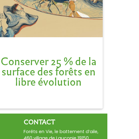
forêts face aux changements
climatiques et d’augmenter le
stockage du carbone.
Ne jamais perdre de vue que la forêt
n’a pas besoin de nous pour vivre...
mais que nous nous avons besoin d’elle.
Conserver 25 % de la
surface des forêts en
libre évolution
CONTACT
Forêts en Vie, le battement d’aile,
460 village de Lauconie 19150