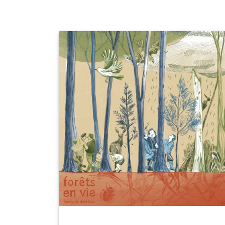
Un autre rapport à la forêt
Forêts en Vie propose :
d’assurer la complémentarité
entre tous les usagers de la forêt
et de restaurer un dialogue entre
les professionnel·les de la forêt et
les habitant·es des territoires.
une propriété collective,
indivisible et non transmissible par
l’héritage.
un soutien fort au développement
de projets alternatifs forestiers.
une gestion douce des forêts :
récoltes de bois moins