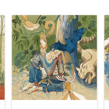
Acquérir des forêts pour préserver
leur rôle dans les écosystèmes
Les services offerts par la forêt aux
sociétés humaines sont nombreux :
régulation du climat, du cycle de
l’eau, de l’érosion des sols ;
lutte contre les risques naturels
(glissements de terrain, crues
torrentielles, avalanches, etc.) ;
structuration des paysages.
Acheter des forêts pour les soustraire
aux logiques financières et industrielles
est un acte fort qui permet de garantir