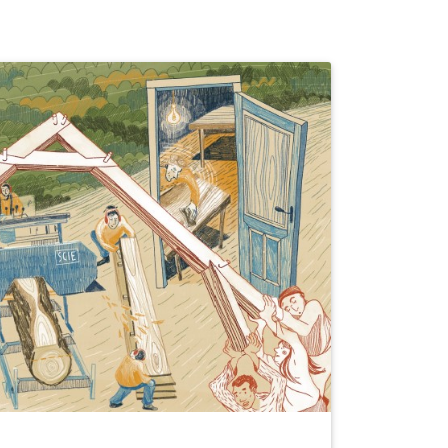
Développer des activités en lien
avec les territoires
Les associations en charge des forêts
signent, conjointement avec Forêts en
Vie, des engagements dans lesquels
sont déclinés des points forts
d’ancrage dans le territoire :
ouverture des forêts aux
personnes intéressées par des
projets pédagogiques et
d’échange
intégration d’une dimension de
transmission intergénérationnelle
accueil de chantiers collectifs, de