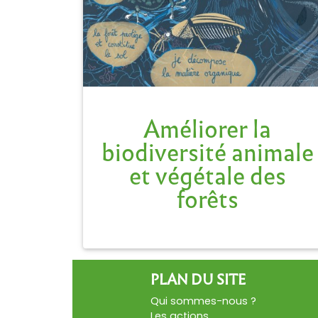
Une gestion multifonctionnelle de la
forêt permet le maintien de ces atouts.
Améliorer la
biodiversité animale
et végétale des
forêts
PLAN DU SITE
Qui sommes-nous ?
Les actions